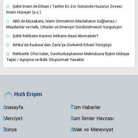
Şehit İmam ile Erbain | Tarihin En Zor Gününde Huzurun Zirvesi:
İmam Hüseyin (a.s.)
ABD ile Müzakere, İslam Ümmetinin Maslahatını Sağlamaz /
Meydanlar ve Halk, Cihadın ve Direnişin Sürdürülmesini Vurguluyor
Şehit Rehberin Kanının İntikamı Nasıl Alınmalıdır?
Afrika'da Kaduna'dan Zaria'ya Görkemli Erbain Yürüyüşü
Rehberlik Ofisi’nden, Cumhurbaşkanının Mektubuna İlişkin İddiaya
Tepki / Ayrışma ve İkilik Oluşturmak Yasaktır
Hızlı Erişim
Anasayfa
Tüm Haberler
Merciyet
Kum İlimler Havzası
Dünya
Ahlak ve Maneviyat