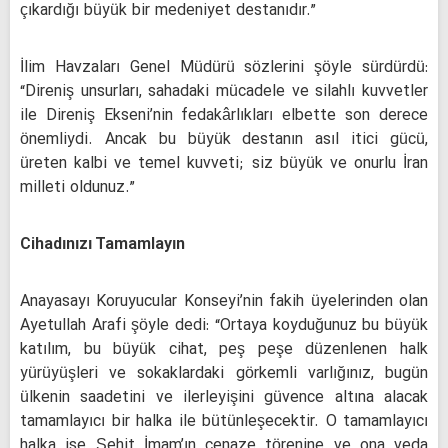
çıkardığı büyük bir medeniyet destanıdır.”
İlim Havzaları Genel Müdürü sözlerini şöyle sürdürdü:
“Direniş unsurları, sahadaki mücadele ve silahlı kuvvetler
ile Direniş Ekseni’nin fedakârlıkları elbette son derece
önemliydi. Ancak bu büyük destanın asıl itici gücü,
üreten kalbi ve temel kuvveti; siz büyük ve onurlu İran
milleti oldunuz.”
Cihadınızı Tamamlayın
Anayasayı Koruyucular Konseyi’nin fakih üyelerinden olan
Ayetullah Arafi şöyle dedi: “Ortaya koyduğunuz bu büyük
katılım, bu büyük cihat, peş peşe düzenlenen halk
yürüyüşleri ve sokaklardaki görkemli varlığınız, bugün
ülkenin saadetini ve ilerleyişini güvence altına alacak
tamamlayıcı bir halka ile bütünleşecektir. O tamamlayıcı
halka ise Şehit İmam’ın cenaze törenine ve ona veda