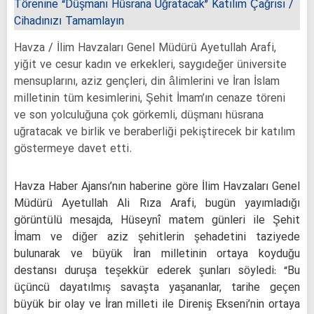
Havza / İlim Havzaları Genel Müdürü Ayetullah Arafi,
yiğit ve cesur kadın ve erkekleri, saygıdeğer üniversite
mensuplarını, aziz gençleri, din âlimlerini ve İran İslam
milletinin tüm kesimlerini, Şehit İmam’ın cenaze töreni
ve son yolculuğuna çok görkemli, düşmanı hüsrana
uğratacak ve birlik ve beraberliği pekiştirecek bir katılım
göstermeye davet etti.
Havza Haber Ajansı’nın haberine göre İlim Havzaları Genel
Müdürü Ayetullah Ali Rıza Arafi, bugün yayımladığı
görüntülü mesajda, Hüseynî matem günleri ile Şehit
İmam ve diğer aziz şehitlerin şehadetini taziyede
bulunarak ve büyük İran milletinin ortaya koyduğu
destansı duruşa teşekkür ederek şunları söyledi: “Bu
üçüncü dayatılmış savaşta yaşananlar, tarihe geçen
büyük bir olay ve İran milleti ile Direniş Ekseni’nin ortaya