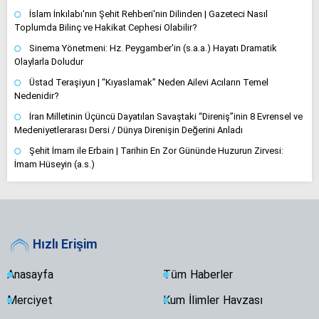
İslam İnkılabı'nın Şehit Rehberi'nin Dilinden | Gazeteci Nasıl
Toplumda Bilinç ve Hakikat Cephesi Olabilir?
Sinema Yönetmeni: Hz. Peygamber'in (s.a.a.) Hayatı Dramatik
Olaylarla Doludur
Üstad Teraşiyun | “Kıyaslamak” Neden Ailevi Acıların Temel
Nedenidir?
İran Milletinin Üçüncü Dayatılan Savaştaki “Direniş”inin 8 Evrensel ve
Medeniyetlerarası Dersi / Dünya Direnişin Değerini Anladı
Şehit İmam ile Erbain | Tarihin En Zor Gününde Huzurun Zirvesi:
İmam Hüseyin (a.s.)
Hızlı Erişim
Anasayfa
Tüm Haberler
Merciyet
Kum İlimler Havzası