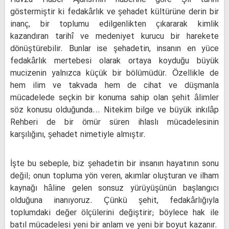
Havza Haber Ajansı'nın haberine göre Şiî tarihi
göstermiştir ki fedakârlık ve şehadet kültürüne derin bir
inanç, bir toplumu edilgenlikten çıkararak kimlik
kazandıran tarihî ve medeniyet kurucu bir harekete
dönüştürebilir. Bunlar ise şehadetin, insanın en yüce
fedakârlık mertebesi olarak ortaya koyduğu büyük
mucizenin yalnızca küçük bir bölümüdür. Özellikle de
hem ilim ve takvada hem de cihat ve düşmanla
mücadelede seçkin bir konuma sahip olan şehit âlimler
söz konusu olduğunda... Nitekim bilge ve büyük inkılâp
Rehberi de bir ömür süren ihlaslı mücadelesinin
karşılığını, şehadet nimetiyle almıştır.
İşte bu sebeple, biz şehadetin bir insanın hayatının sonu
değil; onun topluma yön veren, akımlar oluşturan ve ilham
kaynağı hâline gelen sonsuz yürüyüşünün başlangıcı
olduğuna inanıyoruz. Çünkü şehit, fedakârlığıyla
toplumdaki değer ölçülerini değiştirir; böylece hak ile
batıl mücadelesi yeni bir anlam ve yeni bir boyut kazanır.