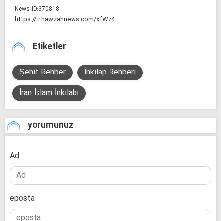
News ID:
370818
Etiketler
Şehit Rehber
İnkılap Rehberi
İran İslam İnkılabı
yorumunuz
Ad
eposta