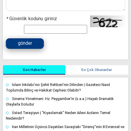
*
Güvenlik kodunu giriniz
gönder
Son Haberler
En Çok Okunanlar
İslam İnkılabı'nın Şehit Rehberi'nin Dilinden | Gazeteci Nasıl
Toplumda Bilinç ve Hakikat Cephesi Olabilir?
Sinema Yönetmeni: Hz. Peygamber'in (s.a.a.) Hayatı Dramatik
Olaylarla Doludur
Üstad Teraşiyun | “Kıyaslamak” Neden Ailevi Acıların Temel
Nedenidir?
İran Milletinin Üçüncü Dayatılan Savaştaki “Direniş”inin 8 Evrensel ve