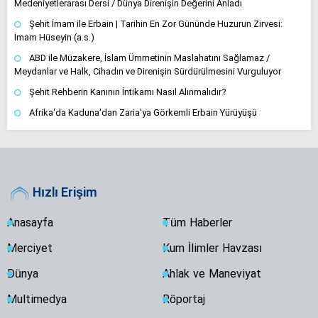
Medeniyetlerarası Dersi / Dünya Direnişin Değerini Anladı
Şehit İmam ile Erbain | Tarihin En Zor Gününde Huzurun Zirvesi:
İmam Hüseyin (a.s.)
ABD ile Müzakere, İslam Ümmetinin Maslahatını Sağlamaz /
Meydanlar ve Halk, Cihadın ve Direnişin Sürdürülmesini Vurguluyor
Şehit Rehberin Kanının İntikamı Nasıl Alınmalıdır?
Afrika'da Kaduna'dan Zaria'ya Görkemli Erbain Yürüyüşü
Hızlı Erişim
Anasayfa
Tüm Haberler
Merciyet
Kum İlimler Havzası
Dünya
Ahlak ve Maneviyat
Multimedya
Röportaj