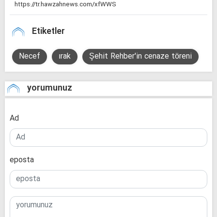
Etiketler
Necef
ırak
Şehit Rehber'in cenaze töreni
yorumunuz
Ad
eposta