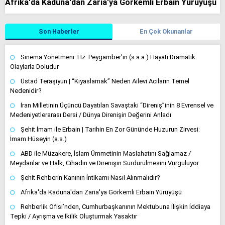
Afrika'da Kaduna'dan Zaria'ya Görkemli Erbain Yürüyüşü
Son Haberler
En Çok Okunanlar
Sinema Yönetmeni: Hz. Peygamber'in (s.a.a.) Hayatı Dramatik
Olaylarla Doludur
Üstad Teraşiyun | “Kıyaslamak” Neden Ailevi Acıların Temel
Nedenidir?
İran Milletinin Üçüncü Dayatılan Savaştaki “Direniş”inin 8 Evrensel ve
Medeniyetlerarası Dersi / Dünya Direnişin Değerini Anladı
Şehit İmam ile Erbain | Tarihin En Zor Gününde Huzurun Zirvesi:
İmam Hüseyin (a.s.)
ABD ile Müzakere, İslam Ümmetinin Maslahatını Sağlamaz /
Meydanlar ve Halk, Cihadın ve Direnişin Sürdürülmesini Vurguluyor
Şehit Rehberin Kanının İntikamı Nasıl Alınmalıdır?
Afrika'da Kaduna'dan Zaria'ya Görkemli Erbain Yürüyüşü
Rehberlik Ofisi’nden, Cumhurbaşkanının Mektubuna İlişkin İddiaya
Tepki / Ayrışma ve İkilik Oluşturmak Yasaktır