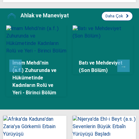
Ahlak ve Maneviyat
Daha Çok
ehdeviyet
Batı ve Mehdeviyet
Batı ve Mehd
üm)
(İkinci Bölüm)
(Birinci Böl