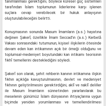
tanımlanması gerektiğini; böylece küresel güç sistemleri
tarafından İslam toplumunun liderlerine karşı işlenen
suçlara cevap verebilecek bir hukuk anlayışının
oluşturulabileceğini belirtti.
Konuşmasının sonunda Masum İmamların (a.s.) hayatına
değinen Şakerî, özellikle İmam Seccad'ın (a.s.) Kerbelâ
Vakası sonrasındaki tutumunun, kişisel ilişkilerin ötesinde
devam eden kan intikamının açık bir örneği olduğunu ve
toplumsal-medeniyet boyutundaki kan intikamı teorisinin
fıkhî temellerini desteklediğini söyledi.
Şakerî son olarak, şehit rehberin kanının intikamına ilişkin
fıkhın açıklığa kavuşturulmasının; devlet ve medeniyet
fıkhının geliştirilmesini gerektirdiğini, aklî ve naklî deliller
ile Masum İmamların sünnetinden yararlanılarak bu
meselenin günümüz İslam dünyasının ihtiyaçlarına uygun
biçimde yeniden yorumlanması ve temellendirilmesi