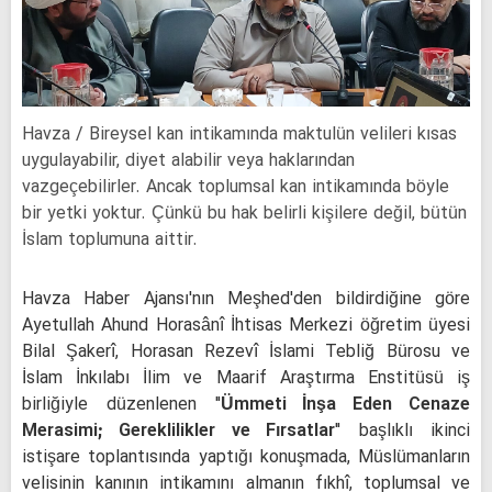
Havza / Bireysel kan intikamında maktulün velileri kısas
uygulayabilir, diyet alabilir veya haklarından
vazgeçebilirler. Ancak toplumsal kan intikamında böyle
bir yetki yoktur. Çünkü bu hak belirli kişilere değil, bütün
İslam toplumuna aittir.
Havza Haber Ajansı'nın Meşhed'den bildirdiğine göre
Ayetullah Ahund Horasânî İhtisas Merkezi öğretim üyesi
Bilal Şakerî, Horasan Rezevî İslami Tebliğ Bürosu ve
İslam İnkılabı İlim ve Maarif Araştırma Enstitüsü iş
birliğiyle düzenlenen "
Ümmeti İnşa Eden Cenaze
Merasimi; Gereklilikler ve Fırsatlar
" başlıklı ikinci
istişare toplantısında yaptığı konuşmada, Müslümanların
velisinin kanının intikamını almanın fıkhî, toplumsal ve