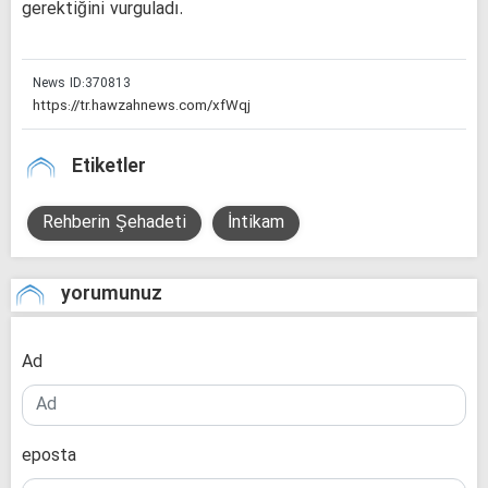
gerektiğini vurguladı.
News ID:
370813
Etiketler
Rehberin Şehadeti
İntikam
yorumunuz
Ad
eposta