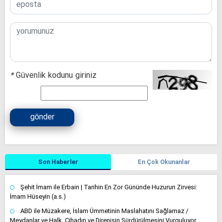
*
Güvenlik kodunu giriniz
gönder
Son Haberler
En Çok Okunanlar
Şehit İmam ile Erbain | Tarihin En Zor Gününde Huzurun Zirvesi:
İmam Hüseyin (a.s.)
ABD ile Müzakere, İslam Ümmetinin Maslahatını Sağlamaz /
Meydanlar ve Halk, Cihadın ve Direnişin Sürdürülmesini Vurguluyor