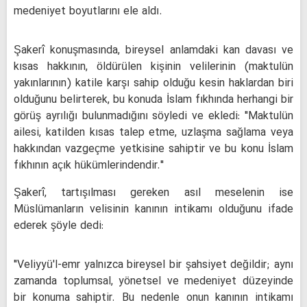
medeniyet boyutlarını ele aldı.
Şakerî konuşmasında, bireysel anlamdaki kan davası ve
kısas hakkının, öldürülen kişinin velilerinin (maktulün
yakınlarının) katile karşı sahip olduğu kesin haklardan biri
olduğunu belirterek, bu konuda İslam fıkhında herhangi bir
görüş ayrılığı bulunmadığını söyledi ve ekledi: "Maktulün
ailesi, katilden kısas talep etme, uzlaşma sağlama veya
hakkından vazgeçme yetkisine sahiptir ve bu konu İslam
fıkhının açık hükümlerindendir."
Şakerî, tartışılması gereken asıl meselenin ise
Müslümanların velisinin kanının intikamı olduğunu ifade
ederek şöyle dedi:
"Veliyyü'l-emr yalnızca bireysel bir şahsiyet değildir; aynı
zamanda toplumsal, yönetsel ve medeniyet düzeyinde
bir konuma sahiptir. Bu nedenle onun kanının intikamı