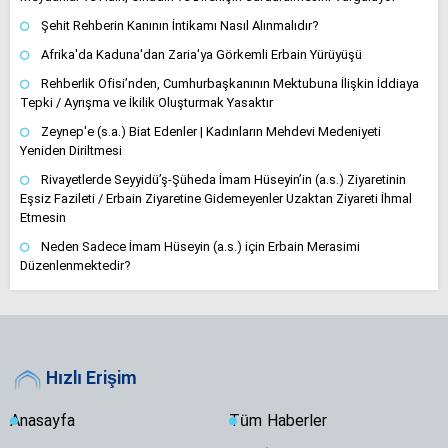
Şehit Rehberin Kanının İntikamı Nasıl Alınmalıdır?
Afrika'da Kaduna'dan Zaria'ya Görkemli Erbain Yürüyüşü
Rehberlik Ofisi’nden, Cumhurbaşkanının Mektubuna İlişkin İddiaya
Tepki / Ayrışma ve İkilik Oluşturmak Yasaktır
Zeynep'e (s.a.) Biat Edenler | Kadınların Mehdevi Medeniyeti
Yeniden Diriltmesi
Rivayetlerde Seyyidü’ş-Şüheda İmam Hüseyin’in (a.s.) Ziyaretinin
Eşsiz Fazileti / Erbain Ziyaretine Gidemeyenler Uzaktan Ziyareti İhmal
Etmesin
Neden Sadece İmam Hüseyin (a.s.) için Erbain Merasimi
Düzenlenmektedir?
Hızlı Erişim
Anasayfa
Tüm Haberler