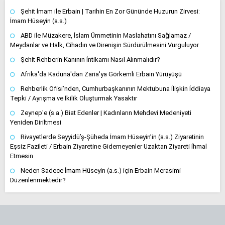
Şehit İmam ile Erbain | Tarihin En Zor Gününde Huzurun Zirvesi:
İmam Hüseyin (a.s.)
ABD ile Müzakere, İslam Ümmetinin Maslahatını Sağlamaz /
Meydanlar ve Halk, Cihadın ve Direnişin Sürdürülmesini Vurguluyor
Şehit Rehberin Kanının İntikamı Nasıl Alınmalıdır?
Afrika'da Kaduna'dan Zaria'ya Görkemli Erbain Yürüyüşü
Rehberlik Ofisi’nden, Cumhurbaşkanının Mektubuna İlişkin İddiaya
Tepki / Ayrışma ve İkilik Oluşturmak Yasaktır
Zeynep'e (s.a.) Biat Edenler | Kadınların Mehdevi Medeniyeti
Yeniden Diriltmesi
Rivayetlerde Seyyidü’ş-Şüheda İmam Hüseyin’in (a.s.) Ziyaretinin
Eşsiz Fazileti / Erbain Ziyaretine Gidemeyenler Uzaktan Ziyareti İhmal
Etmesin
Neden Sadece İmam Hüseyin (a.s.) için Erbain Merasimi
Düzenlenmektedir?