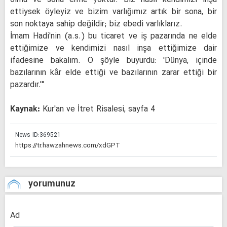
olma ve sona erme yoktur. Biz nasıl kendimizi inşa
ettiysek öyleyiz ve bizim varlığımız artık bir sona, bir
son noktaya sahip değildir; biz ebedi varlıklarız.
İmam Hadi'nin (a.s.) bu ticaret ve iş pazarında ne elde
ettiğimize ve kendimizi nasıl inşa ettiğimize dair
ifadesine bakalım. O şöyle buyurdu: 'Dünya, içinde
bazılarının kâr elde ettiği ve bazılarının zarar ettiği bir
pazardır.'"
Kaynak:
Kur'an ve İtret Risalesi, sayfa 4
News ID:
369521
yorumunuz
Ad