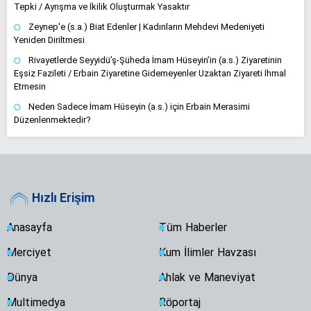
Tepki / Ayrışma ve İkilik Oluşturmak Yasaktır
Zeynep'e (s.a.) Biat Edenler | Kadınların Mehdevi Medeniyeti
Yeniden Diriltmesi
Rivayetlerde Seyyidü’ş-Şüheda İmam Hüseyin’in (a.s.) Ziyaretinin
Eşsiz Fazileti / Erbain Ziyaretine Gidemeyenler Uzaktan Ziyareti İhmal
Etmesin
Neden Sadece İmam Hüseyin (a.s.) için Erbain Merasimi
Düzenlenmektedir?
Hızlı Erişim
Anasayfa
Tüm Haberler
Merciyet
Kum İlimler Havzası
Dünya
Ahlak ve Maneviyat
Multimedya
Röportaj