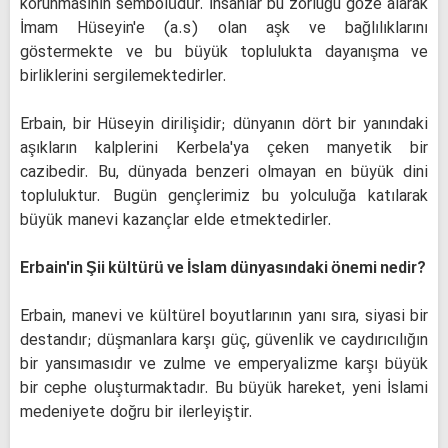
korunmasının sembolüdür. İnsanlar bu zorluğu göze alarak
İmam Hüseyin'e (a.s) olan aşk ve bağlılıklarını
göstermekte ve bu büyük toplulukta dayanışma ve
birliklerini sergilemektedirler.
Erbain, bir Hüseyin dirilişidir; dünyanın dört bir yanındaki
aşıkların kalplerini Kerbela'ya çeken manyetik bir
cazibedir. Bu, dünyada benzeri olmayan en büyük dini
topluluktur. Bugün gençlerimiz bu yolculuğa katılarak
büyük manevi kazançlar elde etmektedirler.
Erbain'in Şii kültürü ve İslam dünyasındaki önemi nedir?
Erbain, manevi ve kültürel boyutlarının yanı sıra, siyasi bir
destandır; düşmanlara karşı güç, güvenlik ve caydırıcılığın
bir yansımasıdır ve zulme ve emperyalizme karşı büyük
bir cephe oluşturmaktadır. Bu büyük hareket, yeni İslami
medeniyete doğru bir ilerleyiştir.