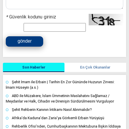
*
Güvenlik kodunu giriniz
gönder
Son Haberler
En Çok Okunanlar
Şehit İmam ile Erbain | Tarihin En Zor Gününde Huzurun Zirvesi:
İmam Hüseyin (a.s.)
ABD ile Müzakere, İslam Ümmetinin Maslahatını Sağlamaz /
Meydanlar ve Halk, Cihadın ve Direnişin Sürdürülmesini Vurguluyor
Şehit Rehberin Kanının İntikamı Nasıl Alınmalıdır?
Afrika'da Kaduna'dan Zaria'ya Görkemli Erbain Yürüyüşü
Rehberlik Ofisi’nden, Cumhurbaşkanının Mektubuna İlişkin İddiaya