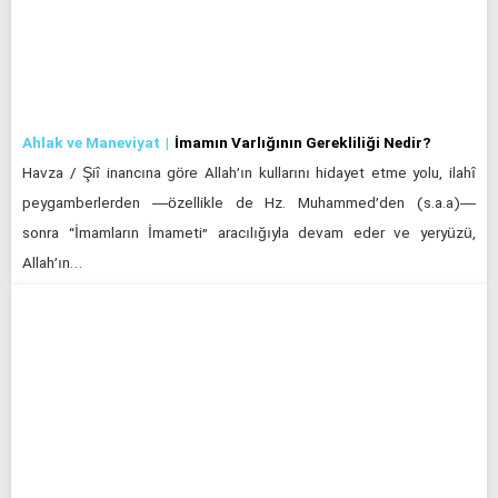
Ahlak ve Maneviyat
İmamın Varlığının Gerekliliği Nedir?
Havza / Şiî inancına göre Allah’ın kullarını hidayet etme yolu, ilahî
peygamberlerden —özellikle de Hz. Muhammed’den (s.a.a)—
sonra “İmamların İmameti” aracılığıyla devam eder ve yeryüzü,
Allah’ın…