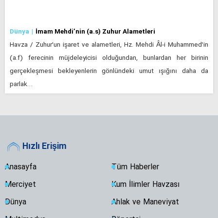
Dünya
İmam Mehdi’nin (a.s) Zuhur Alametleri
Havza / Zuhur’un işaret ve alametleri, Hz. Mehdi Âl-i Muhammed’in
(a.f) ferecinin müjdeleyicisi olduğundan, bunlardan her birinin
gerçekleşmesi bekleyenlerin gönlündeki umut ışığını daha da
parlak…
Hızlı Erişim
Anasayfa
Tüm Haberler
Merciyet
Kum İlimler Havzası
Dünya
Ahlak ve Maneviyat