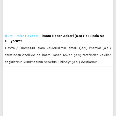
Kum İlimler Havzası
İmam Hasan Askeri (a.s) Hakkında Ne
Biliyoruz?
Havza / Hüccet-ül İslam vel-Müslimin İsmaili Çagi, İmamlar (a.s.)
tarafından özellikle de İmam Hasan Askeri (a.s) tarafından vekiller
teşkilatının kurulmasının sebebini Ehlibeyt (a.s.) dostlarının…