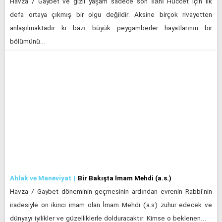
Havza / Gaybet ve gizli yaşam sadece son İlâhî Hüccet için ilk
defa ortaya çıkmış bir olgu değildir. Aksine birçok rivayetten
anlaşılmaktadır ki bazı büyük peygamberler hayatlarının bir
bölümünü…
Ahlak ve Maneviyat
Bir Bakışta İmam Mehdi (a.s.)
Havza / Gaybet döneminin geçmesinin ardından evrenin Rabbi'nin
iradesiyle on ikinci imam olan İmam Mehdi (a.s) zuhur edecek ve
dünyayı iyilikler ve güzelliklerle dolduracaktır. Kimse o beklenen…