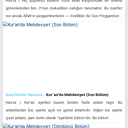
Havza / Hiç şüphesiz kulların Yüce Allah karşısındaki en önemli
görevlerinden biri, O’nun mukaddes varlığını tanımaktır. Bu marifet
ise ancak Allah’ın peygamberlerini — özellikle de Son Peygamber…
Kum İlimler Havzası
Kur’an’da Mehdeviyet (Son Bölüm)
Havza / Kur’an ayetleri bazen birden fazla anlam taşır. Bu
anlamlardan biri, ayetin açık ve genel anlamıdır. Diğeri ise ayetin
içsel anlamı, yani terim olarak “ayetlerin bâtını”dır. Bu bâtınî…